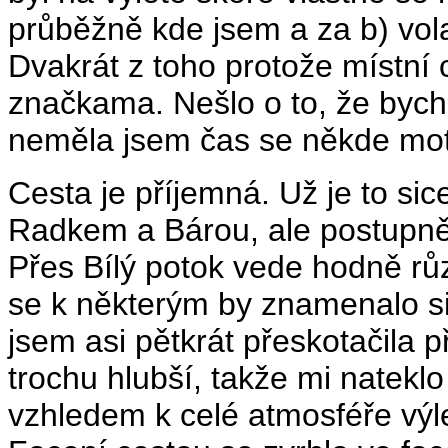
průběžně kde jsem a za b) vola
Dvakrát z toho protože místní 
značkama. Nešlo o to, že bych
neměla jsem čas se někde motat
Cesta je příjemná. Už je to sice
Radkem a Bárou, ale postupně
Přes Bílý potok vede hodně růz
se k některým by znamenalo si 
jsem asi pětkrát přeskotačila 
trochu hlubší, takže mi natekl
vzhledem k celé atmosféře výle