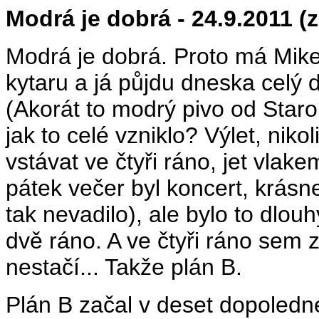
Modrá je dobrá - 24.9.2011 (
Modrá je dobrá. Proto má Mik
kytaru a já půjdu dneska celý 
(Akorát to modrý pivo od Staro
jak to celé vzniklo? Výlet, nikol
vstávat ve čtyři ráno, jet vlak
pátek večer byl koncert, krásne
tak nevadilo), ale bylo to dlou
dvě ráno. A ve čtyři ráno sem z
nestačí... Takže plán B.
Plán B začal v deset dopoledn