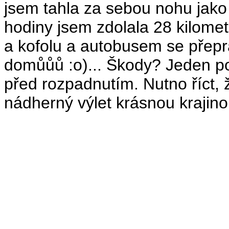
jsem tahla za sebou nohu jako 
hodiny jsem zdolala 28 kilomet
a kofolu a autobusem se přepra
domůůů :o)... Škody? Jeden po
před rozpadnutím. Nutno říct, 
nádherný výlet krásnou krajin