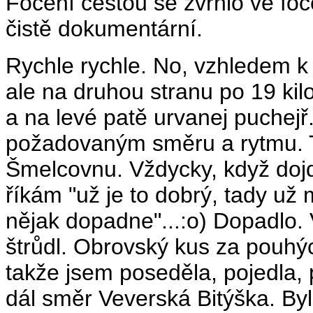
Focení cestou se zvrhlo ve foc
čistě dokumentární.
Rychle rychle. No, vzhledem k 
ale na druhou stranu po 19 ki
a na levé patě urvanej puchejř
požadovaným směru a rytmu. T
Šmelcovnu. Vždycky, když doj
říkám "už je to dobrý, tady už m
nějak dopadne"...:o) Dopadlo.
štrůdl. Obrovský kus za pouhý
takže jsem poseděla, pojedla, p
dál směr Veverská Bitýška. Bylo