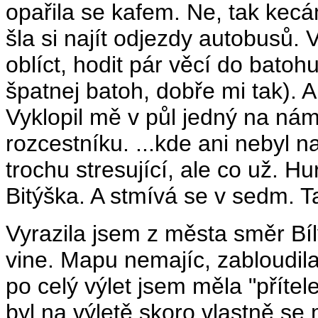
opařila se kafem. Ne, tak kecá
šla si najít odjezdy autobusů. 
oblíct, hodit pár věcí do batoh
špatnej batoh, dobře mi tak). A
Vyklopil mě v půl jedný na nám
rozcestníku. ...kde ani nebyl n
trochu stresující, ale co už. 
Bitýška. A stmívá se v sedm. T
Vyrazila jsem z města směr Bíl
vine. Mapu nemajíc, zabloudila
po celý výlet jsem měla "přítel
byl na výletě skoro vlastně se