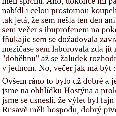
měli sprchu. Ano, dokonce mi p
nabídl i celou prostornou koup
tak jetá, že sem nešla ten den ani 
sem večer s ibuprofenem na pok
fňukajíc sem se dožadovala zavra
mezičase sem laborovala zda jít 
"doběhnu" až se žaludek rozhod
v jednom. No, večer jak má být :
Ovšem ráno to bylo už dobré a ješ
jsme na obhlídku Hostýna a prole
jsme se usnesli, že výlet byl fa
Rusavě měli hospodu, dobrý pivo