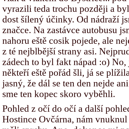
vyrazili teda trochu později a 
dost šílený účinky. Od nádraží js
značce. Na zastávce autobusu jsme
nahoru eště cosik pojede, ale ne
z té nejblbější strany asi. Nejpr
zádech to byl fakt nápad :o) No,
někteří eště pořád šli, já se plíž
jasný, že dál se ten den nejde an
sme ten kopec skoro vyběhli.
Pohled z očí do očí a další pohle
Hostince Ovčárna, nám vnuknul 