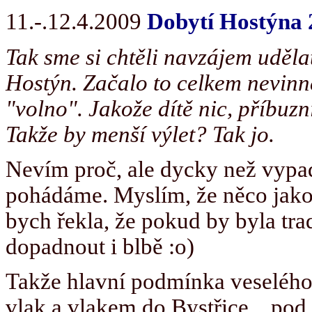
11.-.12.4.2009
Dobytí Hostýna 
Tak sme si chtěli navzájem uděla
Hostýn. Začalo to celkem nevinn
"volno". Jakože dítě nic, příbuz
Takže by menší výlet? Tak jo.
Nevím proč, ale dycky než vypad
pohádáme. Myslím, že něco jako t
bych řekla, že pokud by byla tra
dopadnout i blbě :o)
Takže hlavní podmínka veselého 
vlak a vlakem do Bystřice... p