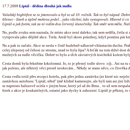
17.7.2009
Liptál - dědina dlouhá jak nudla
Valašský bigbítfest se to jmenovalo a byl to už 10. ročník. Tak to byl nápad. Dob
šílenec - žízeň a úplně mokrou prdel... jako všichni, kdo vystupovali. Hlavně ti c
Liptál a jak fotím, tak za ní vidím dva červený slunečníky. Tak směr sem měla. Nal
No, podle zvuku sem naznala, že místo akce není daleko, tak sem seděla, četla si
vytipovala jako dějiště akce. Trefa. Areál byl skoro prázdnej, když pominu pár kmi
No a pak to začalo. Akce se nesla v čistě hudebně-zábavně-chlastacím duchu. Prak
celej ulepenej od čehosi ze stromu, snad to byla lípa? A foťák na tom držel dost 
možných za tudle věcičku. Dobré to bylo a těch závistivých ksichtíků kolem byly 
Cesta domů byla řekněme krkolomná. Jo, to je přesný todle slovo :o))... Asi na t
jak poleno, ale některý věci prostě neokecám... Někdy se stane něco, co člověka
Cesta vedla totiž přes recepci hotelu, pak přes jednu zastávku (ze které nic nejel
zastávkou autobusu "Liptál, střed" (mě klidně kamenujte, ale byli tam asi jiní lidi 
se naprosto haluzově ocitla v jiným buse, který jel až do Brna... to už sem nespa
fotek z akce je koukatelných, ostatní jako dycky k zahození. Liptál je pěknej, to 