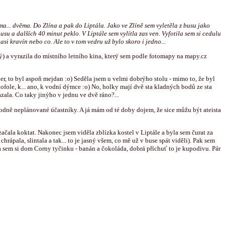
ma... dvěma. Do Zlína a pak do Liptála. Jako ve Zlíně sem vyletěla z busu jako
usu a dalších 40 minut peklo. V Liptále sem vylítla zas ven. Vyfotila sem si cedulu
asi kravín nebo co. Ale to v tom vedru už bylo skoro i jedno...
rý) a vyrazila do místního letního kina, který sem podle fotomapy na mapy.cz
er, to byl aspoň mejdan :o) Seděla jsem u velmi dobrýho stolu - mimo to, že byl
kofole, k... ano, k vodní dýmce :o) No, holky mají dvě sta kladných bodů ze sta
zala. Co taky jinýho v jednu ve dvě ráno?...
ůvodně neplánované účastníky. A já mám od té doby dojem, že sice můžu být ateista
 začala koktat. Nakonec jsem viděla zblízka kostel v Liptále a byla sem čurat za
chrápala, slintala a tak... to je jasný všem, co mě už v buse spát viděli). Pak sem
zla sem si dom Corny tyčinku - banán a čokoláda, dobrá příchuť to je kupodivu. Pár