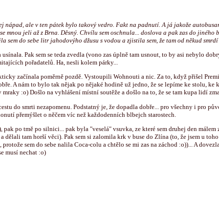
rej nápad, ale v ten pátek bylo takový vedro. Fakt na padnutí. A já jakože autobusa
o se mnou jeli až z Brna. Děsný. Chvílu sem oschnula... doslova a pak zas do jiného b
ila sem do sebe litr jahodovýho džusu s vodou a zjistila sem, že tam od někud smrdí 
 a usínala. Pak sem se teda zvedla (vono zas úplně tam usnout, to by asi nebylo dob
tajících pořadatelů. Ha, nesli kolem párky...
ticky začínala poměrně pozdě. Vystoupili Wohnouti a nic. Za to, když přišel Premi
dobře. A nám to bylo tak nějak po nějaké hodině už jedno, že se lepíme ke stolu, ke 
mraky :o) Došlo na vyhlášení místní soutěže a došlo na to, že se tam kupa lidí zma
u cestu do smrti nezapomenu. Podstatný je, že dopadla dobře... pro všechny i pro p
 donutí přemýšlet o něčem víc než každodenních blbejch starostech.
o), pak po tmě po silnici... pak byla "veselá" vsuvka, ze které sem druhej den málem
a dělali tam horší věci). Pak sem si zalomila krk v buse do Zlína (to, že jsem u toho 
la, protože sem do sebe nalila Coca-colu a chtělo se mi zas na záchod :o))... A dove
se musí nechat :o)