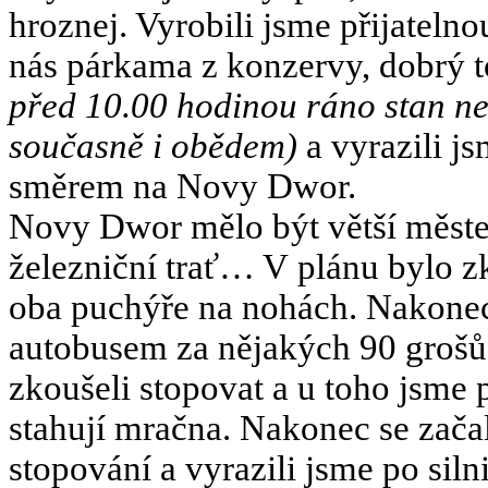
hroznej. Vyrobili jsme přijateln
nás párkama z konzervy, dobrý 
před 10.00 hodinou ráno stan neo
současně i obědem)
a vyrazili js
směrem na Novy Dwor.
Novy Dwor mělo být větší měste
železniční trať… V plánu bylo zk
oba puchýře na nohách. Nakonec 
autobusem za nějakých 90 grošů
zkoušeli stopovat a u toho jsme 
stahují mračna. Nakonec se začal
stopování a vyrazili jsme po si