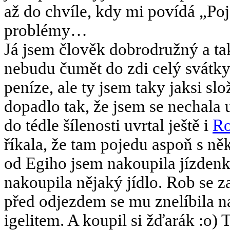
až do chvíle, kdy mi povídá „Po
problémy…
Já jsem člověk dobrodružný a ta
nebudu čumět do zdi celý svátk
peníze, ale ty jsem taky jaksi s
dopadlo tak, že jsem se nechala 
do tédle šílenosti uvrtal ještě i
R
říkala, že tam pojedu aspoň s n
od Egiho jsem nakoupila jízdenk
nakoupila nějaký jídlo. Rob se z
před odjezdem se mu znelíbila na
igelitem. A koupil si žďarák :o) 