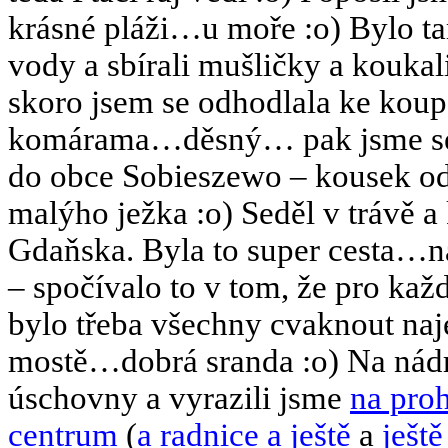
krásné pláži…u moře :o) Bylo ta
vody a sbírali mušličky a koukal
skoro jsem se odhodlala ke koupá
komárama…děsný… pak jsme se vy
do obce Sobieszewo – kousek od
malýho ježka :o) Seděl v trávě a
Gdaňska. Byla to super cesta…n
– spočívalo to v tom, že pro každ
bylo třeba všechny cvaknout naj
mostě…dobrá sranda :o) Na nád
úschovny a vyrazili jsme
na pro
centrum
(
a radnice
a ještě
a
ještě