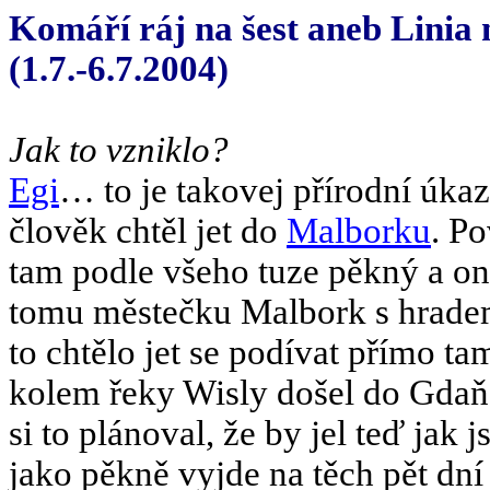
Komáří ráj na šest aneb Lini
(1.7.-6.7.2004)
Jak to vzniklo?
Egi
… to je takovej přírodní úkaz
člověk chtěl jet do
Malborku
. Po
tam podle všeho tuze pěkný a on
tomu městečku Malbork s hradem,
to chtělo jet se podívat přímo ta
kolem řeky Wisly došel do Gdaň
si to plánoval, že by jel teď jak 
jako pěkně vyjde na těch pět dní 