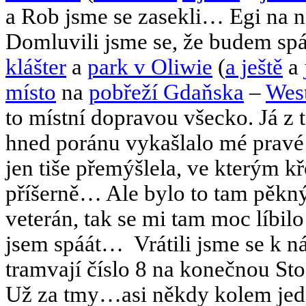
a Rob jsme se zasekli… Egi na n
Domluvili jsme se, že budem spá
klášter
a
park v Oliwie
(
a ještě
a
místo
na
pobřeží Gdaňska
–
West
to místní dopravou všecko. Já z 
hned poránu vykašlalo mé pravé 
jen tiše přemýšlela, ve kterým 
příšerně… Ale bylo to tam pěkný
veterán, tak se mi tam moc líbil
jsem spáát…
Vrátili jsme se k n
tramvají číslo 8 na konečnou St
Už za tmy…asi někdy kolem jede