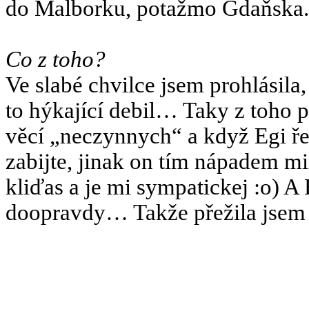
do Malborku, potažmo Gdaňska.
Co z toho?
Ve slabé chvilce jsem prohlásila
to hýkající debil… Taky z toho p
věcí „neczynnych“ a když Egi ře
zabijte, jinak on tím nápadem m
kliďas a je mi sympatickej :o) A
doopravdy… Takže přežila jsem