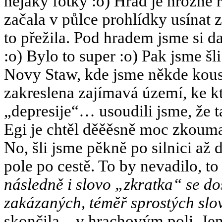
nějaký fotky :o) Hrad je hrozně r
začala v půlce prohlídky usínat
to přežila. Pod hradem jsme si dal
:o) Bylo to super :o) Pak jsme šl
Novy Staw, kde jsme někde kouse
zakreslena zajímavá území, ke k
„depresije“… usoudili jsme, že
Egi je chtěl děěěsně moc zkoumat
No, šli jsme pěkně po silnici až
pole po cestě. To by nevadilo, to
následně i slovo „zkratka“ se do
zakázaných, téměř sprostých slov
skončila…v hrachovým poli. Jen