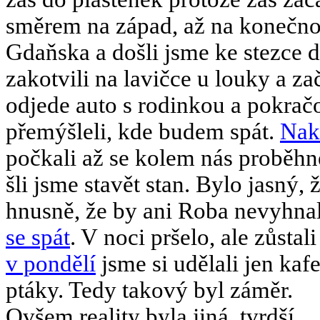
směrem na západ, až na konečnou
Gdaňska a došli jsme ke stezce d
zakotvili na lavičce u louky a za
odjede auto s rodinkou a pokračo
přemýšleli, kde budem spát.
Nak
počkali až se kolem nás proběhn
šli jsme stavět stan. Bylo jasný,
hnusně, že by ani Roba nevyhnal
se spát
. V noci pršelo, ale zůsta
v pondělí
jsme si udělali jen kaf
ptáky. Tedy takový byl záměr.
Ovšem reality byla jiná, tvrdší…