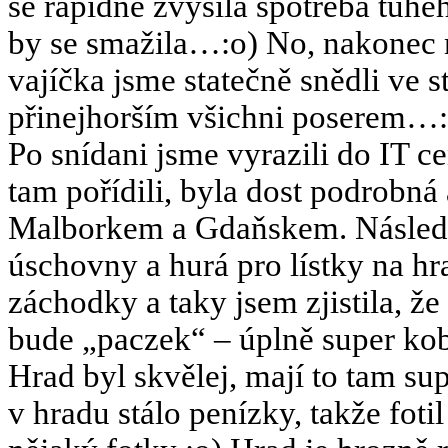
se rapidně zvýšila spotřeba tuhéh
by se smažila…:o) No, nakonec na
vajíčka jsme statečně snědli ve s
přinejhorším všichni poserem…:o
Po snídani jsme vyrazili do IT c
tam pořídili, byla dost podrobná
Malborkem a Gdaňskem. Následně
úschovny a hurá pro lístky na hr
záchodky a taky jsem zjistila, ž
bude „paczek“ – úplně super kob
Hrad byl skvělej, mají to tam su
v hradu stálo penízky, takže foti