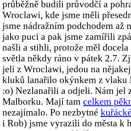
průběžně budili průvodčí a pohra
Wroclawi, kde jsme měli přesed
jsme nádražním podchodem až na
jako puci a pak jsme zamířili zp
našli a stihli, protože měl docel
světla někdy ráno v pátek 2.7. Zj
jeli z Wroclawi, jedou na nějak
kluků lanařilo okýnkem z vlaku E
:o) Nezlanařili a odjeli. Nám jel 
Malborku. Mají tam
celkem pěkn
nezajímalo. Po nezbytné
kuřáck
i Rob) jsme vyrazili do města k