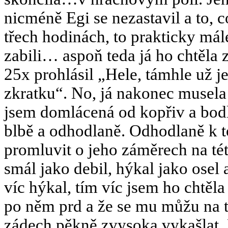
nicméně Egi se nezastavil a to, 
třech hodinách, to prakticky má
zabili… aspoň teda já ho chtěla 
25x prohlásil „Hele, támhle už j
zkratku“. No, já nakonec musela 
jsem domlácená od kopřiv a bodl
blbě a odhodlaně. Odhodlaně k 
promluvit o jeho záměrech na t
smál jako debil, hýkal jako osel 
víc hýkal, tím víc jsem ho chtěla 
po něm prd a že se mu můžu na 
zádech pěkně zvysoka vykašlat. 