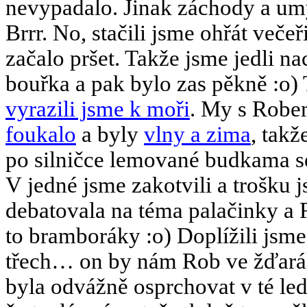
nevypadalo. Jinak záchody a um
Brrr. No, stačili jsme ohřát več
začalo pršet. Takže jsme jedli na
bouřka a pak bylo zas pěkně :o) 
vyrazili jsme k moři
. My s Robe
foukalo
a byly
vlny a zima
, takž
po silničce lemované budkama 
V jedné jsme zakotvili a trošku j
debatovala na téma palačinky a 
to bramboráky :o) Doplížili jsme
třech… on by nám Rob ve žďaráku
byla odvážně osprchovat v té l