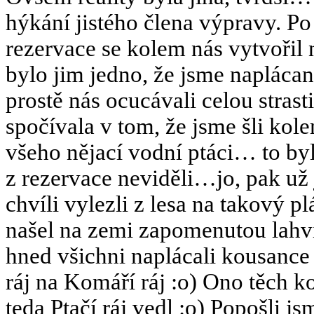
hýkání jistého člena výpravy. Po
rezervace se kolem nás vytvoři
bylo jim jedno, že jsme napláca
prostě nás ocucávali celou stras
spočívala v tom, že jsme šli kole
všeho nějací vodní ptáci… to by
z rezervace neviděli…jo, pak už
chvíli vylezli z lesa na takový 
našel na zemi zapomenutou lahvi
hned všichni naplácali kousance
ráj na Komáří ráj :o) Ono těch k
teda Ptačí ráj vedl :o) Popošli js