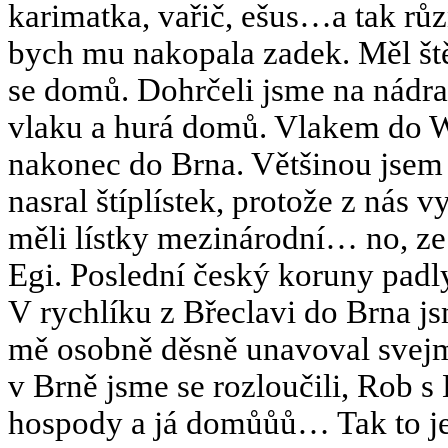
karimatka, vařič, ešus…a tak rů
bych mu nakopala zadek. Měl štěs
se domů. Dohrčeli jsme na nádraž
vlaku a hurá domů. Vlakem do W
nakonec do Brna. Většinou jsem 
nasral štíplístek, protože z nás v
měli lístky mezinárodní… no, ze 
Egi. Poslední český koruny pad
V rychlíku z Břeclavi do Brna js
mě osobně děsně unavoval svej
v Brně jsme se rozloučili, Rob s
hospody a já domůůů… Tak to je