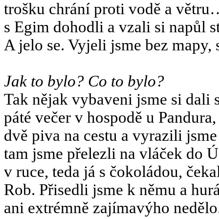
trošku chrání proti vodě a vět
s Egim dohodli a vzali si napů
A jelo se. Vyjeli jsme bez mapy
Jak to bylo? Co to bylo?
Tak nějak vybaveni jsme si dali 
páté večer v hospodě u Pandura, k
dvě piva na cestu a vyrazili jsme
tam jsme přelezli na vláček do Ú
v ruce, teda já s čokoládou, čeka
Rob. Přisedli jsme k němu a hurá
ani extrémně zajímavýho nedělo. 