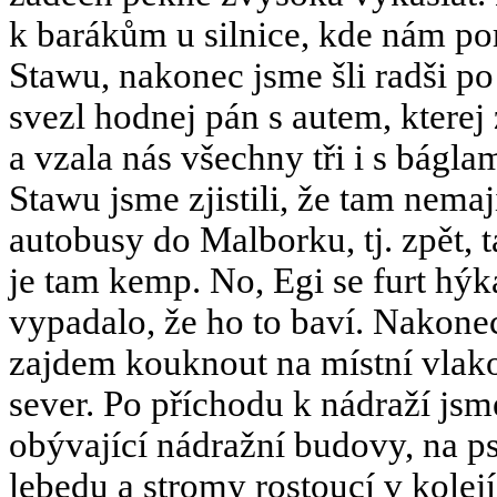
k barákům u silnice, kde nám po
Stawu, nakonec jsme šli radši po 
svezl hodnej pán s autem, kterej
a vzala nás všechny tři i s bá
Stawu jsme zjistili, že tam nema
autobusy do Malborku, tj. zpět, 
je tam kemp. No, Egi se furt hýk
vypadalo, že ho to baví. Nakonec
zajdem kouknout na místní vlakov
sever. Po příchodu k nádraží jsme
obývající nádražní budovy, na p
lebedu a stromy rostoucí v kolejí