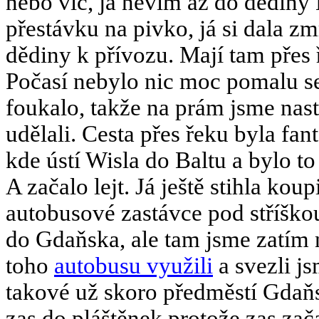
nebo víc, já nevím až do dědiny
přestávku na pivko, já si dala z
dědiny k přívozu. Mají tam přes ř
Počasí nebylo nic moc pomalu se 
foukalo, takže na prám jsme nast
udělali. Cesta přes řeku byla fa
kde ústí Wisla do Baltu a bylo to
A začalo lejt. Já ještě stihla kou
autobusové zastávce pod stříšk
do Gdaňska, ale tam jsme zatím
toho
autobusu využili
a svezli j
takové už skoro předměstí Gdaňsk
zas do pláštěnek protože zas zača