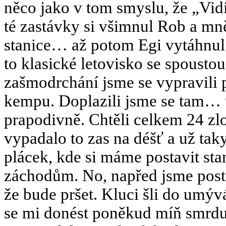
něco jako v tom smyslu, že „Vidí
té zastávky si všimnul Rob a m
stanice… až potom Egi vytáhnul 
to klasické letovisko se spousto
zašmodrchání jsme se vypravili 
kempu. Doplazili jsme se tam… 
prapodivně. Chtěli celkem 24 zlo
vypadalo to zas na déšť a už ta
plácek, kde si máme postavit st
záchodům. No, napřed jsme postav
že bude pršet. Kluci šli do umý
se mi donést poněkud míň smrdut