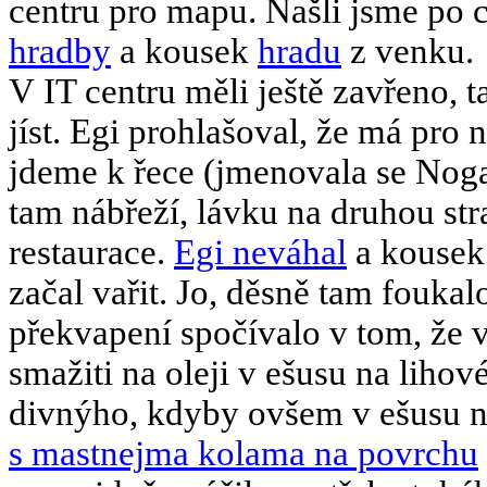
centru pro mapu. Našli jsme po 
hradby
a kousek
hradu
z venku.
V IT centru měli ještě zavřeno, t
jíst. Egi prohlašoval, že má pro 
jdeme k řece (jmenovala se Nog
tam nábřeží, lávku na druhou st
restaurace.
Egi neváhal
a kousek 
začal vařit. Jo, děsně tam foukal
překvapení spočívalo v tom, že vy
smažiti na oleji v ešusu na lihov
divnýho, kdyby ovšem v ešusu 
s mastnejma kolama na povrchu