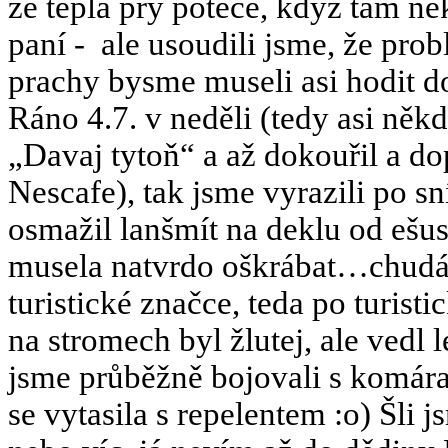
že teplá prý poteče, když tam ně
paní -
ale usoudili jsme, že pro
prachy bysme museli asi hodit d
Ráno 4.7. v neděli (tedy asi něk
„Davaj tytoň“ a až dokouřil a dop
Nescafe), tak jsme vyrazili po sn
osmažil lanšmít na deklu od ešu
musela natvrdo oškrábat…chudák
turistické značce, teda po turis
na stromech byl žlutej, ale vedl
jsme průběžně bojovali s komáram
se vytasila s repelentem :o) Šli