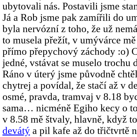
ubytovali nás. Postavili jsme stan
Já a Rob jsme pak zamířili do u
byla nervózní z toho, že už nemá
to musela přežít, v umývárce mě
přímo přepychový záchody :o) Co 
jedné, vstávat se muselo trochu d
Ráno v úterý jsme původně chtěl
chytrej a povídal, že stačí až v d
osmé, pravda, tramvaj v 8.18 by
sama… nicméně Egiho kecy o tom
v 8.58 mě štvaly, hlavně, když t
devátý
a pil kafe až do třičtvrtě