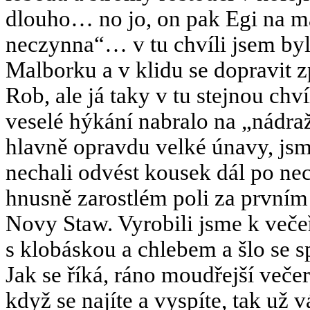
dlouho… no jo, on pak Egi na ma
neczynna“… v tu chvíli jsem by
Malborku a v klidu se dopravit 
Rob, ale já taky v tu stejnou chví
veselé hýkání nabralo na „nádraží
hlavně opravdu velké únavy, jsm
nechali odvést kousek dál po necz
hnusně zarostlém poli za první
Novy Staw. Vyrobili jsme k veče
s klobáskou a chlebem a šlo se 
Jak se říká, ráno moudřejší več
když se najíte a vyspíte, tak už 