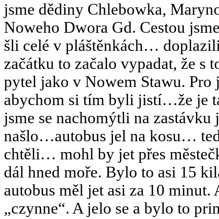
jsme dědiny Chlebowka, Maryno
Noweho Dwora Gd. Cestou jsme n
šli celé v pláštěnkách… doplaz
začátku to začalo vypadat, že s to
pytel jako v Nowem Stawu. Pro jis
abychom si tím byli jistí…že je
jsme se nachomýtli na zastávku 
našlo…autobus jel na kosu… ted
chtěli… mohl by jet přes měste
dál hned moře. Bylo to asi 15 ki
autobus měl jet asi za 10 minut
„czynne“. A jelo se a bylo to pr