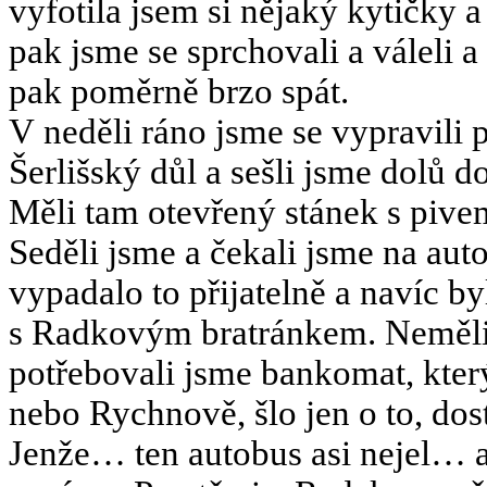
vyfotila jsem si nějaký kytičky a
pak jsme se sprchovali a váleli a
pak poměrně brzo spát.
V neděli ráno jsme se vypravili 
Šerlišský důl a sešli jsme dolů d
Měli tam otevřený stánek s piv
Seděli jsme a čekali jsme na a
vypadalo to přijatelně a navíc by
s Radkovým bratránkem. Neměli 
potřebovali jsme bankomat, kte
nebo Rychnově, šlo jen o to, dos
Jenže… ten autobus asi nejel… a