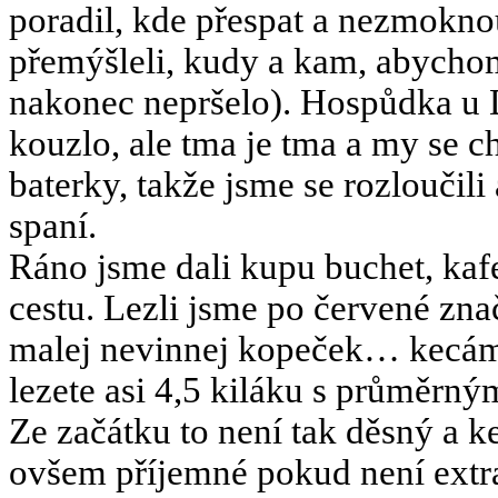
poradil, kde přespat a nezmoknou
přemýšleli, kudy a kam, abych
nakonec nepršelo). Hospůdka u 
kouzlo, ale tma je tma a my se ch
baterky, takže jsme se rozloučili
spaní.
Ráno jsme dali kupu buchet, kaf
cestu. Lezli jsme po červené zn
malej nevinnej kopeček… kecám,
lezete asi 4,5 kiláku s průměrn
Ze začátku to není tak děsný a ke
ovšem příjemné pokud není extra