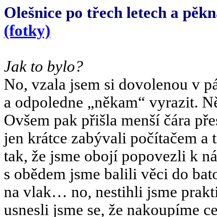
Olešnice po třech letech a pěk
(fotky)
Jak to bylo?
No, vzala jsem si dovolenou v pá
a odpoledne „někam“ vyrazit. N
Ovšem pak přišla menší čára pře
jen krátce zabývali počítačem a 
tak, že jsme obojí popovezli k 
s obědem jsme balili věci do bato
na vlak… no, nestihli jsme prakt
usnesli jsme se, že nakoupíme 