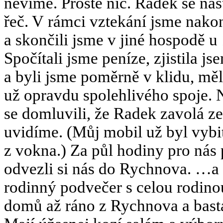
nevíme. Prostě nic. Radek se naš
řeč. V rámci vztekání jsme nako
a skončili jsme v jiné hospodě
Spočítali jsme peníze, zjistila 
a byli jsme poměrně v klidu, měl
už opravdu spolehlivého spoje. N
se domluvili, že Radek zavolá ze
uvidíme. (Můj mobil už byl vybi
z vokna.) Za půl hodiny pro nás p
odvezli si nás do Rychnova. …a 
rodinný podvečer s celou rodinou 
domů až ráno z Rychnova a basta.