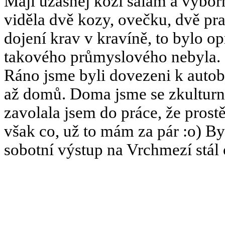
Mají úžasnej kozí salám a výbor
viděla dvě kozy, ovečku, dvě pras
dojení krav v kravíně, to bylo o
takového průmyslového nebyla.
Ráno jsme byli dovezeni k autobu
až domů. Doma jsme se zkulturnil
zavolala jsem do práce, že prost
však co, už to mám za pár :o) By
sobotní výstup na Vrchmezí stál 