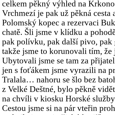
celkem pěkný výhled na Krkonoše
Vrchmezí je pak už pěkná cesta a
Polomský kopec a rezervaci Buk
chatě. Šli jsme v klídku a pohodě
pak polívku, pak další pivo, pak
takže jsme to korunovali tím, že
Ubytovali jsme se tam za přijat
jen s foťákem jsme vyrazili na 
Tralala… nahoru se šlo bez bato
z Velké Deštné, bylo pěkně vidět 
na chvíli v kiosku Horské služby
Cestou jsme si na pár vteřin pro