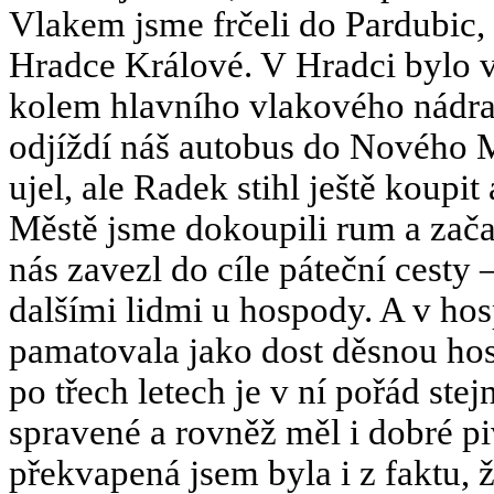
Vlakem jsme frčeli do Pardubic, 
Hradce Králové. V Hradci bylo v
kolem hlavního vlakového nádraží
odjíždí náš autobus do Nového 
ujel, ale Radek stihl ještě koup
Městě jsme dokoupili rum a začal
nás zavezl do cíle páteční cesty 
dalšími lidmi u hospody. A v hosp
pamatovala jako dost děsnou hos
po třech letech je v ní pořád ste
spravené a rovněž měl i dobré p
překvapená jsem byla i z faktu,