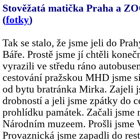
Stověžatá matička Praha a ZOO
(
fotky
)
Tak se stalo, že jsme jeli do Pra
Báře. Prostě jsme jí chtěli kone
vyrazili ve středu ráno autobus
cestování pražskou MHD jsme si 
od bytu bratránka Mirka. Zajeli 
drobností a jeli jsme zpátky do c
prohlídku památek. Začali jsme
Národním muzeem. Prošli jsme V
Provaznická jsme zapadli do res