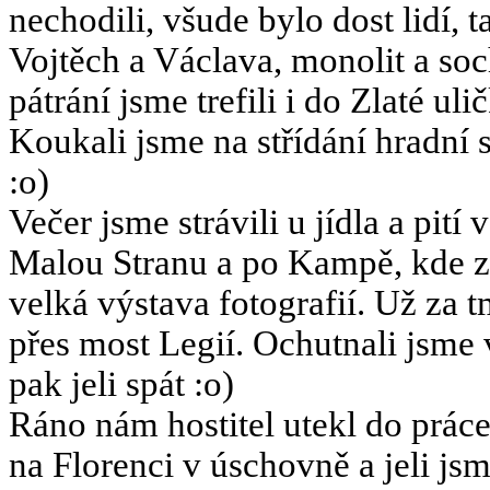
nechodili, všude bylo dost lidí, t
Vojtěch a Václava, monolit a sochu
pátrání jsme trefili i do Zlaté u
Koukali jsme na střídání hradní 
:o)
Večer jsme strávili u jídla a pit
Malou Stranu a po Kampě, kde z
velká výstava fotografií. Už za t
přes most Legií. Ochutnali jsme 
pak jeli spát :o)
Ráno nám hostitel utekl do práce 
na Florenci v úschovně a jeli j