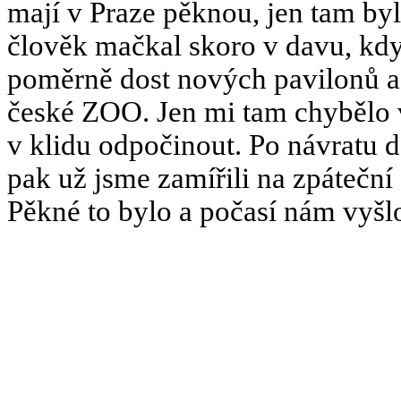
mají v Praze pěknou, jen tam byl
člověk mačkal skoro v davu, když
poměrně dost nových pavilonů a r
české ZOO. Jen mi tam chybělo v
v klidu odpočinout. Po návratu d
pak už jsme zamířili na zpáteční
Pěkné to bylo a počasí nám vyšl