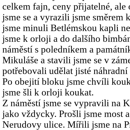
celkem fajn, ceny přijatelné, al
jsme se a vyrazili jsme směrem 
jsme minuli Betlémskou kapli ne
jsme k orloji a do dalšího bimbán
náměstí s poledníkem a památník
Mikuláše a stavili jsme se v zám
potřebovali udělat jisté náhradní 
Po obejití bloku jsme chvíli ko
jsme šli k orloji koukat.
Z náměstí jsme se vypravili na K
jako vždycky. Prošli jsme most a
Nerudovy ulice. Mířili jsme na 