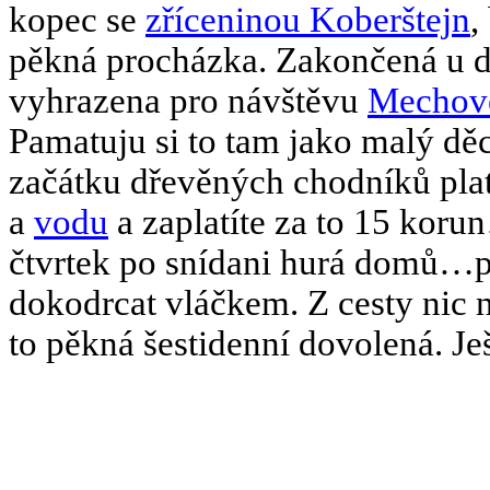
kopec se
zříceninou Koberštejn
,
pěkná procházka. Zakončená u do
vyhrazena pro návštěvu
Mechové
Pamatuju si to tam jako malý děc
začátku dřevěných chodníků plat
a
vodu
a zaplatíte za to 15 korun
čtvrtek po snídani hurá domů…
dokodrcat vláčkem. Z cesty nic 
to pěkná šestidenní dovolená. Je