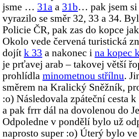
jsme …
31a
a
31b
… pak jsem si 
vyrazilo se směr 32, 33 a 34. By
Policie ČR, pak zas do kopce jak
Okolo vede červená turistická zn
dojít
k 33
a nakonec i
na kopec 
je prťavej arab – takovej větší řo
prohlídla
minometnou střílnu
. J
směrem na Kralický Sněžník, pro
:o) Následovala zpáteční cesta k
a pak frrr dál na dovolenou do 
Odpoledne v pondělí bylo už odp
naprosto super :o) Úterý bylo 