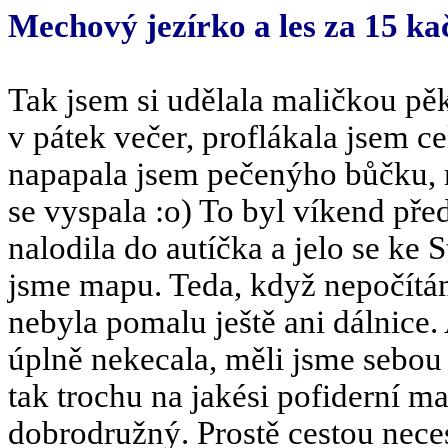
Mechový jezírko a les za 15 k
Tak jsem si udělala maličkou pě
v pátek večer, proflákala jsem 
napapala jsem pečenýho bůčku, 
se vyspala :o) To byl víkend př
nalodila do autíčka a jelo se k
jsme mapu. Teda, když nepočítám
nebyla pomalu ještě ani dálnice.
úplně nekecala, měli jsme sebou 
tak trochu na jakési pofiderní m
dobrodružný. Prostě cestou neces