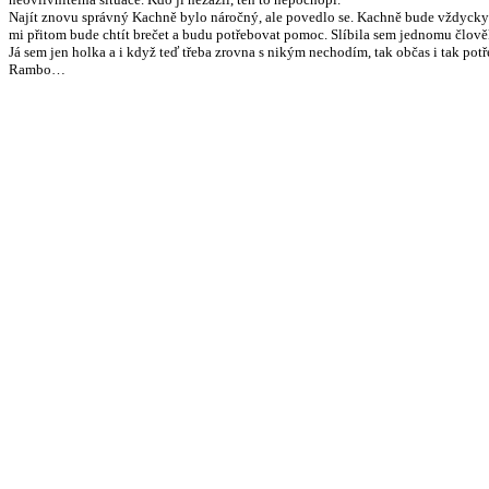
Najít znovu správný Kachně bylo náročný, ale povedlo se. Kachně bude vždycky si
mi přitom bude chtít brečet a budu potřebovat pomoc. Slíbila sem jednomu člově
Já sem jen holka a i když teď třeba zrovna s nikým nechodím, tak občas i tak potř
Rambo…