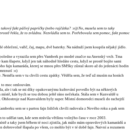
i takový fakt pálivý papričky (nebo rajčátka? :o)) No, musela sem to taky
m prostě řekla, že to zvládnu. Nezvládla sem to. Potřebovala sem pomoc, fakt pomoc
lé oblečení, vařič, čaj, mapu, dvě baterky. Na nádraží jsem koupila nějaký jídlo.
 odpoledne a vyrazila sem přes Vamberk po modré značce na Anenský vrch. Tma
am šlapete, když jen tak náhodně hledáte cestu, když se prostě bojíte sami
noho fajn kamaráda, kterej se mnou přes SMSky zůstal skoro až do jedenácti hodin
mrznutí :o)
be. Neměla sem v tu chvíli cestu zpátky. Věděla sem, že teď už musím na horách
 za to moc omlouvám.
ala, ale i tak se mi díky opakovanýmu kufrování povedlo být na některých
a místě, kde bych se tou dobou ještě ráno nečekala. Stála sem v Kunvaldě u
ry. Ohňostroje nad Kunvaldem byly super. Místní domorodci museli do rachejtlí
V Žamberku sem se s partou fajn lidiček chvíli radovala z Nového roku a pak sem
m to udělat tam, kde sem strávila většinu volnýho času v roce 2003.
místě a taky jsem během té noci zjistila, jak málo mám opravdových kamarádů a
 jen dobrovolně šlapala po všem, co mohlo být v té době fajn. Naivní a rozumem