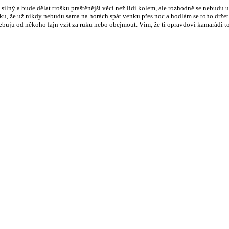
lný a bude dělat trošku praštěnější věcí než lidi kolem, ale rozhodně se nebudu u
ku, že už nikdy nebudu sama na horách spát venku přes noc a hodlám se toho držet.
ebuju od někoho fajn vzít za ruku nebo obejmout. Vím, že ti opravdoví kamarádi to 