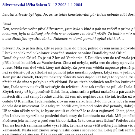
Silvestrovská léčba šokem
31.12.2003-1.1.2004
Letošní Silvestr byl fajn. Jo, asi se tohle konstatování pár lidem nebude zdát dos
Úvod…
Den, respektive večer před Silvestrem, jsem byla v kině a pak na večeři a prima pi
ochutnat, bylo to úděsný, ale dalo se to celkem v tu chvíli přežít. Za hodinu mi 
a bez dlouhýho vysvětlování… Nakonec mi domů pomohl úplně cizí kluk…
Silvestr. Jo, to je ten den, kdy se ještě musí do práce, pokud ovšem nemáte dovole
Lístek na vlak měl v kolonce konečná stanice napsáno Doudleby nad Orlicí.
Doudleby nad Orlicí. To je asi 2 km od Vamberka. Z Doudleb sem do teď znala je
přišla hned kousíček za Vamberkem. Zima mi nebyla, měla sem do zimy opravdu do
v lese. Měla sem dvě věci, který mě držely. Za prvé sem věděla naprosto přesně, 
než se děsně opil :o) Hodně mi pomohl jako morální podpora, když sem v jednu ch
Jsem prostě člověk, kterýmu některý důležitý věci dojdou až když to vypadá, že u
přežít až do rána v pohybu a při vědomí. Po asi třech hodinách totálního kufrován
Ano, lhala sem v tu chvíli své ségře do telefonu. Sice tak trošku na půl, ale lhala
Zbytek cesty už byl poměrně fádní. Tma, zima, sníh a pěkná makačka a pár zastá
místech dřív než sem původně chtěla. Už sem nic neplánovala, šlo tak trošku už o
cedule U Křemílka. Teda nestála, zrovna sem šla kolem. Bylo mi už fajn, byla se
docela dost investovat. Jo a taky mi hodili omylem pod nohy dvě petardy, dobrý
Už se vám někdy stalo, že byste usnuli za chůze? Je to dost zajímavý. Jdete, jdete
přes Lukavice vyrazila na poslední úsek cesty do Letohradu na vlak. Měl jet ně
Proč sem jela na hory a proč sem šla do rizika, že tu cestu nezvládnu? Potřeboval
Tam na horách sem sama sobě vysvětlila, že nemá cenu věřit některým lidem víc 
kamarádek. Našla sem znovu svoji vlastní cenu i sebevědomí. Celej půlrok sem tot
neovlivnitelná situace. Kdo ji nezažil, ten to nepochopí.