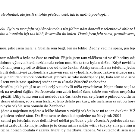
t věrohodné, ale jestli si tohle přečtou celé, tak to možná pochopí…
vku. Bylo to moc fajn :o) Akorát teda s tím jídlem nám donesli v zeleninové obloze 
z toho ale začalo být tak blbě, že sem šla do kolen. Domů jsem jela sama, protože se
nou, jako jsem měla já. Sbalila sem bágl. Jen na lehko. Žádný věci na spaní, jen tep
nom nádraží a bylo na čase to změnit. Přijela jsem tam vláčkem asi ve třï hodiny
brou výbavu, která nezklamala celou noc. Ale ta tma byla o držku. Když nevidíte k
proč tam jsem a proč to dělám a co od toho čekám. A taky sem měla na telefonu jed
víli definitivně zabloudila a zároveň sem si vyhodila koleno. Taková situace na z
ž je nebude v životě potřebovat, protože se toho nedožije :o) Jo, bála sem se o se
í sem vzala zase správnej směr a trasa zůstala částečně zachována.
. Netuším, jak bych jí to asi tak celý v tu chvíli měla vysvětlovat. Nejen tímto se jí
vek na uvaření čajíku. Potřebovala sem zabít hodně času, takže sem vůbec nespěch
 přežití. Díky tomu sem ani nesledovala čas, takže sem se přesně o půlnoci ocitla n
m děsně utahaná, sotva sem lezla, koleno dělalo psí kusy, ale měla sem za sebou ho
 to bylo :o) Šla sem pomalu do Žamberka.
, jdete a najednou nejdete a ležíte hlavou v závěji :o) Stalo se mi to jen dvakrát. 
kdy kolem sedmé ráno. Do Brna sem se dostala dopoledne na Nový rok 2004.
a sem si po letošním roce definitivně udělat pořádek v pár věcech. A potřebovala se
než si zaslouží. Že moje rodina je to čemu mám a můžu věřit vždycky a na prvním 
iž na horách doufala v zázrak, kterej by mě zbavil trápení. Ve skutečnosti sem si