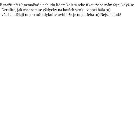
ž snažit přežít nemožné a nebudu lidem kolem sebe říkat, že se mám fajn, když se
 Netušíte, jak moc sem se vždycky na horách venku v noci bála :o)
vědí a udělají to pro mě kdykoliv uvidí, že je to potřeba :o) Nejsem totiž