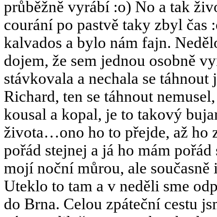
průběžně vyrábí :o) No a tak živ
courání po pastvě taky zbyl čas :
kalvados a bylo nám fajn. Neděl
dojem, že sem jednou osobně vy
stávkovala a nechala se táhnout
Richard, ten se táhnout nemusel
kousal a kopal, je to takový buja
života…ono ho to přejde, až ho z
pořád stejnej a já ho mám pořád 
mojí noční můrou, ale současně 
Uteklo to tam a v neděli sme od
do Brna. Celou zpáteční cestu jsm