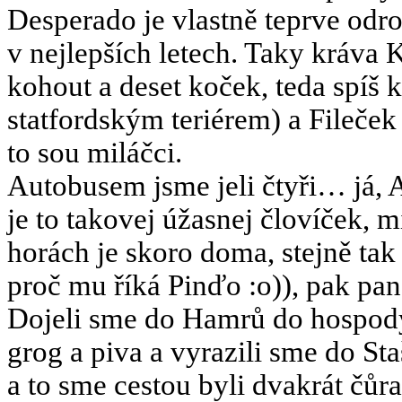
Desperado je vlastně teprve odro
v nejlepších letech. Taky kráva K
kohout a deset koček, teda spíš 
statfordským teriérem) a Fileček
to sou miláčci.
Autobusem jsme jeli čtyři… já, 
je to takovej úžasnej človíček, 
horách je skoro doma, stejně t
proč mu říká Pinďo :o)), pak pan
Dojeli sme do Hamrů do hospod
grog a piva a vyrazili sme do St
a to sme cestou byli dvakrát čůra