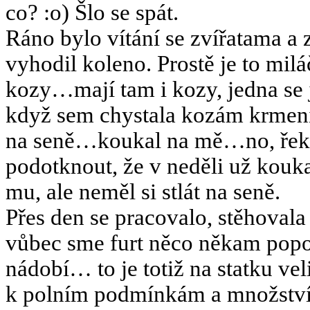
co? :o) Šlo se spát.
Ráno bylo vítání se zvířatama a
vyhodil koleno. Prostě je to mil
kozy…mají tam i kozy, jedna se 
když sem chystala kozám krmení,
na seně…koukal na mě…no, řek
podotknout, že v neděli už kouk
mu, ale neměl si stlát na seně.
Přes den se pracovalo, stěhovala
vůbec sme furt něco někam popo
nádobí… to je totiž na statku ve
k polním podmínkám a množství 