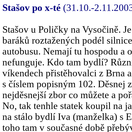
Stašov po x-té
(31.10.-2.11.200
Stašov u Poličky na Vysočině. Je
baráků roztažených podél silni
autobusu. Nemají tu hospodu a o
nefunguje. Kdo tam bydlí? Různí
víkendech přistěhovalci z Brna a
s číslem popisným 102. Děsnej zb
nejděsnejší zbor co můžete a po
No, tak tenhle statek koupil na j
na stálo bydlí Iva (manželka) s 
toho tam v současné době přebýv