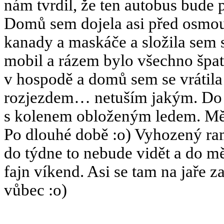
nám tvrdil, že ten autobus bude 
Domů sem dojela asi před osmou
kanady a maskáče a složila sem 
mobil a rázem bylo všechno špat
v hospodě a domů sem se vrátil
rozjezdem… netuším jakým. Do r
s kolenem obloženým ledem. Mělo
Po dlouhé době :o) Vyhozený ra
do týdne to nebude vidět a do měs
fajn víkend. Asi se tam na jaře 
vůbec :o)